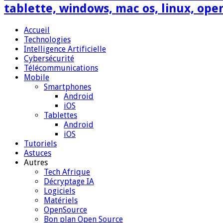
tablette, windows, mac os, linux, ope
Accueil
Technologies
Intelligence Artificielle
Cybersécurité
Télécommunications
Mobile
Smartphones
Android
iOS
Tablettes
Android
iOS
Tutoriels
Astuces
Autres
Tech Afrique
Décryptage IA
Logiciels
Matériels
OpenSource
Bon plan Open Source