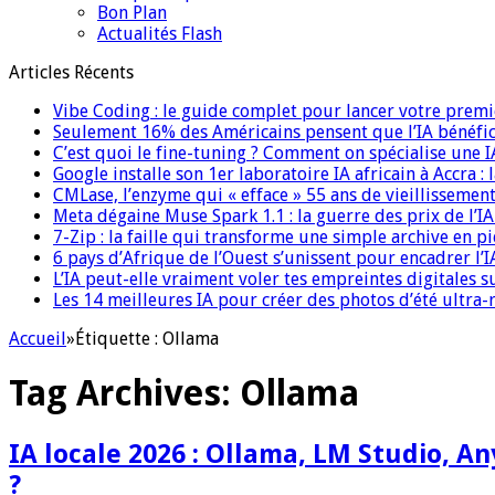
Bon Plan
Actualités Flash
Articles Récents
Vibe Coding : le guide complet pour lancer votre premi
Seulement 16% des Américains pensent que l’IA bénéfici
C’est quoi le fine-tuning ? Comment on spécialise une 
Google installe son 1er laboratoire IA africain à Accra :
CMLase, l’enzyme qui « efface » 55 ans de vieillissement
Meta dégaine Muse Spark 1.1 : la guerre des prix de l’
7-Zip : la faille qui transforme une simple archive en p
6 pays d’Afrique de l’Ouest s’unissent pour encadrer l’I
L’IA peut-elle vraiment voler tes empreintes digitales s
Les 14 meilleures IA pour créer des photos d’été ultra-
Accueil
»
Étiquette :
Ollama
Tag Archives:
Ollama
IA locale 2026 : Ollama, LM Studio, A
?