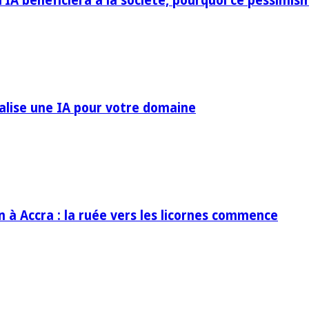
IA bénéficiera à la société, pourquoi ce pessimis
ialise une IA pour votre domaine
in à Accra : la ruée vers les licornes commence