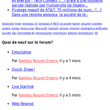
en énergie - Tech-Connect: […] grâce à une nouvelle
percée réalisée par l’université de Deakin,...
Piratage massif de AT&T: 70 millions de num...: […]
Dans une récente annonce, la société de té...
électricité
écran
windows 10
windows 8
WI-FI
vie privée
tactile
sécurité
système
solaire
réseau
mise à jour
Microsoft
logiciels
iphone
internet
intelligence artificielle
Google
eau
Décryptage IA
cybersécurité
chercheurs
batterie
applications
3D
Quoi de neuf sur le forum?
Emojishive
Par
Kamleu Noumi Emeric
il y a 1 mois
Quick, Draw !
Par
Kamleu Noumi Emeric
il y a 4 mois
Live Starlink
Par
Kamleu Noumi Emeric
il y a 5 mois
Web Rewind