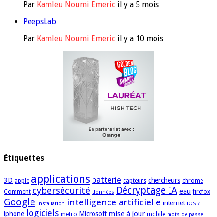
Par
Kamleu Noumi Emeric
il y a 5 mois
PeepsLab
Par
Kamleu Noumi Emeric
il y a 10 mois
Étiquettes
applications
batterie
3D
chercheurs
apple
capteurs
chrome
cybersécurité
Décryptage IA
eau
Comment
firefox
données
Google
intelligence artificielle
internet
installation
iOS 7
logiciels
mise à jour
iphone
Microsoft
metro
mobile
mots de passe