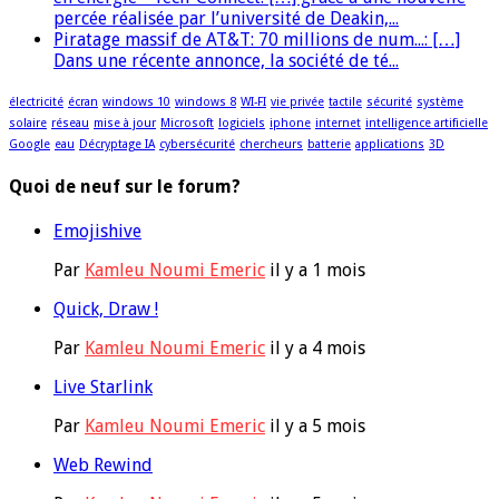
percée réalisée par l’université de Deakin,...
Piratage massif de AT&T: 70 millions de num...: […]
Dans une récente annonce, la société de té...
électricité
écran
windows 10
windows 8
WI-FI
vie privée
tactile
sécurité
système
solaire
réseau
mise à jour
Microsoft
logiciels
iphone
internet
intelligence artificielle
Google
eau
Décryptage IA
cybersécurité
chercheurs
batterie
applications
3D
Quoi de neuf sur le forum?
Emojishive
Par
Kamleu Noumi Emeric
il y a 1 mois
Quick, Draw !
Par
Kamleu Noumi Emeric
il y a 4 mois
Live Starlink
Par
Kamleu Noumi Emeric
il y a 5 mois
Web Rewind