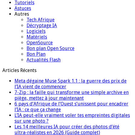
Tutoriels
Astuces
Autres
Tech Afrique
Décryptage IA
Logiciels
Matériels
OpenSource
Bon plan Open Source
Bon Plan
Actualités Flash
Articles Récents
Meta dégaine Muse Spark 1.1 : la guerre des prix de
l’IA vient de commencer
7-Zip : la faille qui transforme une simple archive en
piège, mettez à jour maintenant
6 pays d’Afrique de l’Ouest s’unissent pour encadrer
l’IA : ce que ça change
L’IA peut-elle vraiment voler tes empreintes digitales
sur une photo ?
Les 14 meilleures IA pour créer des photos d’été
ultra-réalistes en 2026 (Guide complet)