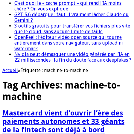
C’est quoi le « cache prompt » qui rend l’IA moins
chère ? On vous explique
GPT-5.6 débarque : faut-il vraiment lâcher Claude ou
Gemini ?
3 outils gratuits pour transférer vos fichiers plus vite
que le cloud, sans aucune limite de taille
OpenReel : l’éditeur vidéo open source qui tourne
entièrement dans votre navigateur, sans upload ni
watermark
Nvidia peut démasquer une vidéo générée par l’IA en
22 millisecondes : la fin du doute face aux deepfakes ?
Accueil
»
Étiquette :
machine-to-machine
Tag Archives:
machine-to-
machine
Mastercard vient d’ouvrir l’ère des
paiements autonomes et 33 géants
de la fintech sont déjà à bord