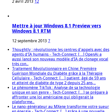
2 avril 2013
12
Mettre à jour Windows 8.1 Preview vers
Windows 8.1 RTM
12 septembre 2013
7
Thoughtly : révolutionne les centres d'appels avec des
agents d'IA humains - Tech-Connect: […] OpenAi a
aussi lancé son nouveau modèle d’IA de clonage vocal
très con...
Traitement Révolutionnaire en Chine: Première
Guérison Mondiale du Diabète grâce à la Thérapie
Cellulaire - Tech-Connect: […] patient, âgé de 59 ans
et atteint de diabète de type 2 depuis 25 ans,...
Le phénomène TikTok : Analyse de sa technologie
unique en son genre - Tech-Connect: […] se prépare à
affronter une loi américaine qui obligerait la
plateforme...
Le nano-générateur au MXene transforme votre sueur
en énergie - Tech-Connect: […] grâce à une nouvelle