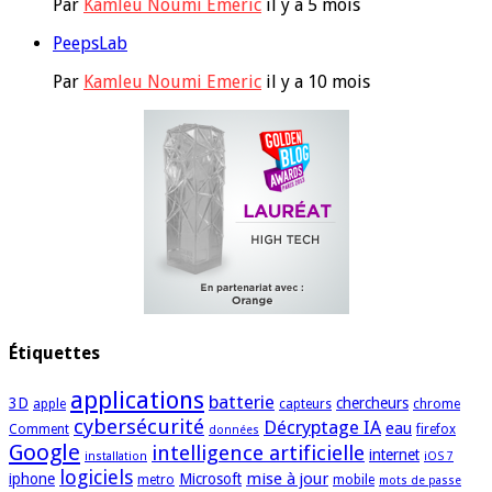
Par
Kamleu Noumi Emeric
il y a 5 mois
PeepsLab
Par
Kamleu Noumi Emeric
il y a 10 mois
Étiquettes
applications
batterie
3D
chercheurs
apple
capteurs
chrome
cybersécurité
Décryptage IA
eau
Comment
firefox
données
Google
intelligence artificielle
internet
installation
iOS 7
logiciels
mise à jour
iphone
Microsoft
metro
mobile
mots de passe