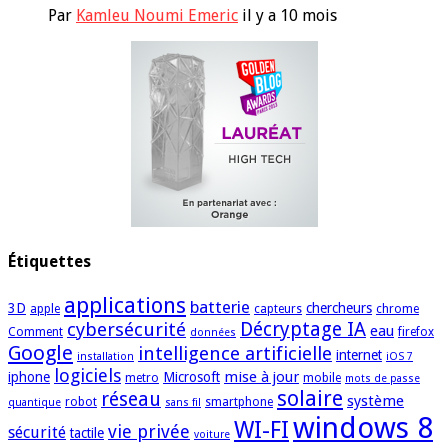
Par
Kamleu Noumi Emeric
il y a 10 mois
Étiquettes
applications
batterie
3D
chercheurs
apple
capteurs
chrome
cybersécurité
Décryptage IA
eau
Comment
firefox
données
Google
intelligence artificielle
internet
installation
iOS 7
logiciels
mise à jour
iphone
Microsoft
metro
mobile
mots de passe
solaire
réseau
système
robot
smartphone
quantique
sans fil
windows 8
WI-FI
vie privée
sécurité
tactile
voiture