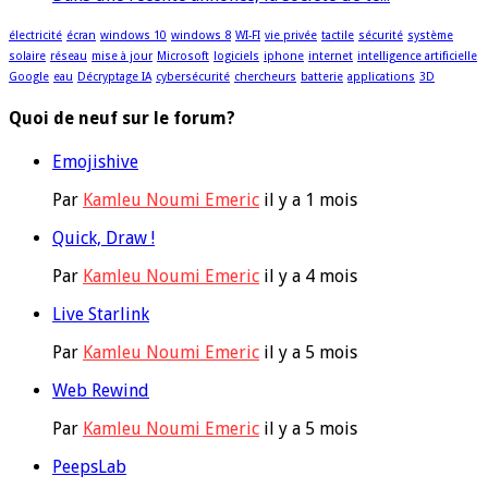
électricité
écran
windows 10
windows 8
WI-FI
vie privée
tactile
sécurité
système
solaire
réseau
mise à jour
Microsoft
logiciels
iphone
internet
intelligence artificielle
Google
eau
Décryptage IA
cybersécurité
chercheurs
batterie
applications
3D
Quoi de neuf sur le forum?
Emojishive
Par
Kamleu Noumi Emeric
il y a 1 mois
Quick, Draw !
Par
Kamleu Noumi Emeric
il y a 4 mois
Live Starlink
Par
Kamleu Noumi Emeric
il y a 5 mois
Web Rewind
Par
Kamleu Noumi Emeric
il y a 5 mois
PeepsLab