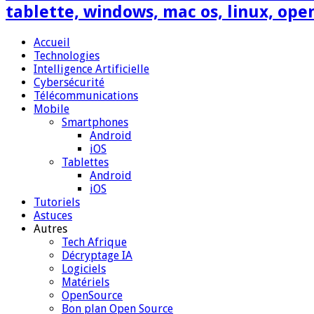
tablette, windows, mac os, linux, ope
Accueil
Technologies
Intelligence Artificielle
Cybersécurité
Télécommunications
Mobile
Smartphones
Android
iOS
Tablettes
Android
iOS
Tutoriels
Astuces
Autres
Tech Afrique
Décryptage IA
Logiciels
Matériels
OpenSource
Bon plan Open Source