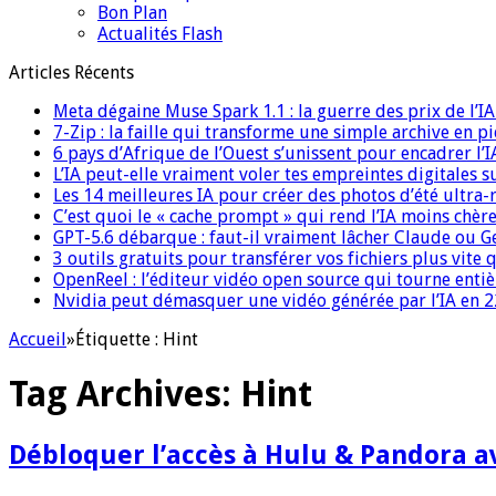
Bon Plan
Actualités Flash
Articles Récents
Meta dégaine Muse Spark 1.1 : la guerre des prix de l’
7-Zip : la faille qui transforme une simple archive en p
6 pays d’Afrique de l’Ouest s’unissent pour encadrer l’I
L’IA peut-elle vraiment voler tes empreintes digitales s
Les 14 meilleures IA pour créer des photos d’été ultra-
C’est quoi le « cache prompt » qui rend l’IA moins chèr
GPT-5.6 débarque : faut-il vraiment lâcher Claude ou G
3 outils gratuits pour transférer vos fichiers plus vite 
OpenReel : l’éditeur vidéo open source qui tourne ent
Nvidia peut démasquer une vidéo générée par l’IA en 22
Accueil
»
Étiquette :
Hint
Tag Archives:
Hint
Débloquer l’accès à Hulu & Pandora a