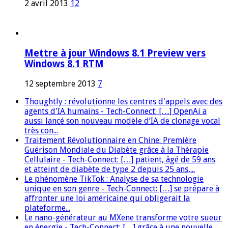
2 avril 2013
12
Mettre à jour Windows 8.1 Preview vers
Windows 8.1 RTM
12 septembre 2013
7
Thoughtly : révolutionne les centres d'appels avec des
agents d'IA humains - Tech-Connect: […] OpenAi a
aussi lancé son nouveau modèle d’IA de clonage vocal
très con...
Traitement Révolutionnaire en Chine: Première
Guérison Mondiale du Diabète grâce à la Thérapie
Cellulaire - Tech-Connect: […] patient, âgé de 59 ans
et atteint de diabète de type 2 depuis 25 ans,...
Le phénomène TikTok : Analyse de sa technologie
unique en son genre - Tech-Connect: […] se prépare à
affronter une loi américaine qui obligerait la
plateforme...
Le nano-générateur au MXene transforme votre sueur
en énergie - Tech-Connect: […] grâce à une nouvelle