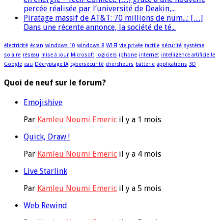
percée réalisée par l’université de Deakin,...
Piratage massif de AT&T: 70 millions de num...: […]
Dans une récente annonce, la société de té...
électricité
écran
windows 10
windows 8
WI-FI
vie privée
tactile
sécurité
système
solaire
réseau
mise à jour
Microsoft
logiciels
iphone
internet
intelligence artificielle
Google
eau
Décryptage IA
cybersécurité
chercheurs
batterie
applications
3D
Quoi de neuf sur le forum?
Emojishive
Par
Kamleu Noumi Emeric
il y a 1 mois
Quick, Draw !
Par
Kamleu Noumi Emeric
il y a 4 mois
Live Starlink
Par
Kamleu Noumi Emeric
il y a 5 mois
Web Rewind