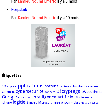
Par
Kamleu Noumi Emeric
il y a 5 mois
PeepsLab
Par
Kamleu Noumi Emeric
il y a 10 mois
Étiquettes
applications
batterie
3D
chercheurs
apple
capteurs
chrome
cybersécurité
Décryptage IA
eau
Comment
firefox
données
Google
intelligence artificielle
internet
installation
iOS 7
logiciels
mise à jour
iphone
Microsoft
metro
mobile
mots de passe