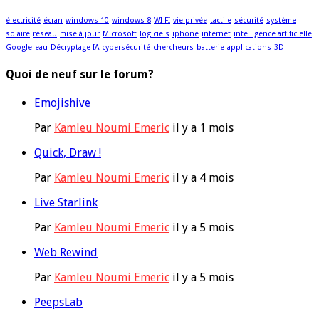
électricité
écran
windows 10
windows 8
WI-FI
vie privée
tactile
sécurité
système
solaire
réseau
mise à jour
Microsoft
logiciels
iphone
internet
intelligence artificielle
Google
eau
Décryptage IA
cybersécurité
chercheurs
batterie
applications
3D
Quoi de neuf sur le forum?
Emojishive
Par
Kamleu Noumi Emeric
il y a 1 mois
Quick, Draw !
Par
Kamleu Noumi Emeric
il y a 4 mois
Live Starlink
Par
Kamleu Noumi Emeric
il y a 5 mois
Web Rewind
Par
Kamleu Noumi Emeric
il y a 5 mois
PeepsLab