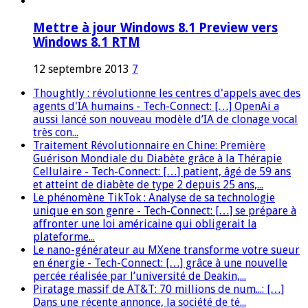
Mettre à jour Windows 8.1 Preview vers
Windows 8.1 RTM
12 septembre 2013
7
Thoughtly : révolutionne les centres d'appels avec des
agents d'IA humains - Tech-Connect: […] OpenAi a
aussi lancé son nouveau modèle d’IA de clonage vocal
très con...
Traitement Révolutionnaire en Chine: Première
Guérison Mondiale du Diabète grâce à la Thérapie
Cellulaire - Tech-Connect: […] patient, âgé de 59 ans
et atteint de diabète de type 2 depuis 25 ans,...
Le phénomène TikTok : Analyse de sa technologie
unique en son genre - Tech-Connect: […] se prépare à
affronter une loi américaine qui obligerait la
plateforme...
Le nano-générateur au MXene transforme votre sueur
en énergie - Tech-Connect: […] grâce à une nouvelle
percée réalisée par l’université de Deakin,...
Piratage massif de AT&T: 70 millions de num...: […]
Dans une récente annonce, la société de té...