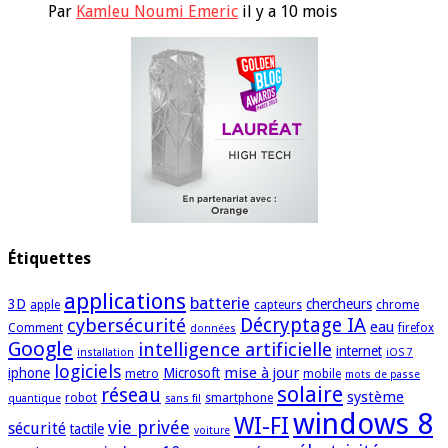
Par
Kamleu Noumi Emeric
il y a 10 mois
Étiquettes
applications
batterie
3D
chercheurs
apple
capteurs
chrome
cybersécurité
Décryptage IA
eau
Comment
firefox
données
Google
intelligence artificielle
internet
installation
iOS 7
logiciels
mise à jour
iphone
Microsoft
metro
mobile
mots de passe
solaire
réseau
système
robot
smartphone
quantique
sans fil
windows 8
WI-FI
vie privée
sécurité
tactile
voiture