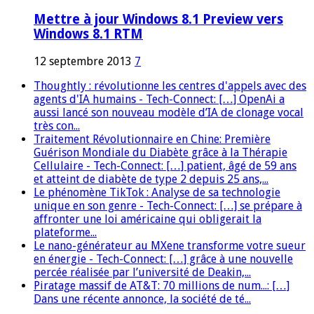
Mettre à jour Windows 8.1 Preview vers
Windows 8.1 RTM
12 septembre 2013
7
Thoughtly : révolutionne les centres d'appels avec des
agents d'IA humains - Tech-Connect: […] OpenAi a
aussi lancé son nouveau modèle d’IA de clonage vocal
très con...
Traitement Révolutionnaire en Chine: Première
Guérison Mondiale du Diabète grâce à la Thérapie
Cellulaire - Tech-Connect: […] patient, âgé de 59 ans
et atteint de diabète de type 2 depuis 25 ans,...
Le phénomène TikTok : Analyse de sa technologie
unique en son genre - Tech-Connect: […] se prépare à
affronter une loi américaine qui obligerait la
plateforme...
Le nano-générateur au MXene transforme votre sueur
en énergie - Tech-Connect: […] grâce à une nouvelle
percée réalisée par l’université de Deakin,...
Piratage massif de AT&T: 70 millions de num...: […]
Dans une récente annonce, la société de té...