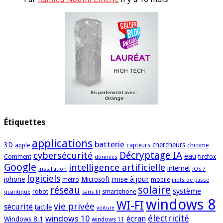
Étiquettes
applications
batterie
3D
chercheurs
apple
capteurs
chrome
cybersécurité
Décryptage IA
eau
Comment
firefox
données
Google
intelligence artificielle
internet
installation
iOS 7
logiciels
mise à jour
iphone
Microsoft
metro
mobile
mots de passe
solaire
réseau
système
robot
smartphone
quantique
sans fil
windows 8
WI-FI
vie privée
sécurité
tactile
voiture
électricité
windows 10
écran
Windows 8.1
windows 11