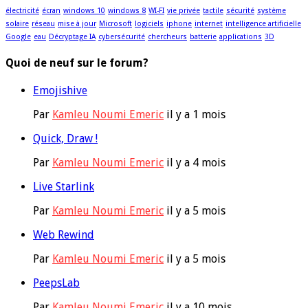
électricité
écran
windows 10
windows 8
WI-FI
vie privée
tactile
sécurité
système
solaire
réseau
mise à jour
Microsoft
logiciels
iphone
internet
intelligence artificielle
Google
eau
Décryptage IA
cybersécurité
chercheurs
batterie
applications
3D
Quoi de neuf sur le forum?
Emojishive
Par
Kamleu Noumi Emeric
il y a 1 mois
Quick, Draw !
Par
Kamleu Noumi Emeric
il y a 4 mois
Live Starlink
Par
Kamleu Noumi Emeric
il y a 5 mois
Web Rewind
Par
Kamleu Noumi Emeric
il y a 5 mois
PeepsLab
Par
Kamleu Noumi Emeric
il y a 10 mois