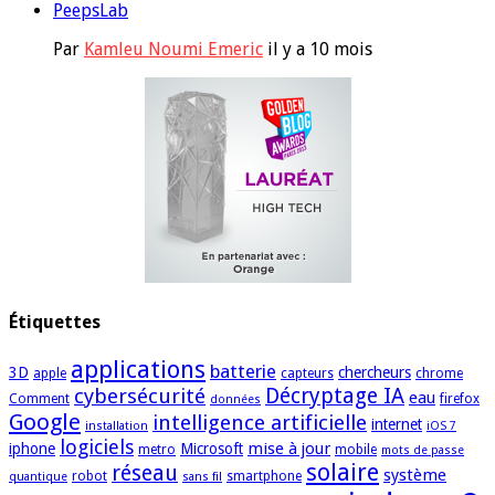
PeepsLab
Par
Kamleu Noumi Emeric
il y a 10 mois
Étiquettes
applications
batterie
3D
chercheurs
apple
capteurs
chrome
cybersécurité
Décryptage IA
eau
Comment
firefox
données
Google
intelligence artificielle
internet
installation
iOS 7
logiciels
mise à jour
iphone
Microsoft
metro
mobile
mots de passe
solaire
réseau
système
robot
smartphone
quantique
sans fil