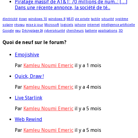
Piratage massif de AT&T: 70 millions de num...: […]
Dans une récente annonce, la société de té...
électricité
écran
windows 10
windows 8
WI-FI
vie privée
tactile
sécurité
système
solaire
réseau
mise à jour
Microsoft
logiciels
iphone
internet
intelligence artificielle
Google
eau
Décryptage IA
cybersécurité
chercheurs
batterie
applications
3D
Quoi de neuf sur le forum?
Emojishive
Par
Kamleu Noumi Emeric
il y a 1 mois
Quick, Draw !
Par
Kamleu Noumi Emeric
il y a 4 mois
Live Starlink
Par
Kamleu Noumi Emeric
il y a 5 mois
Web Rewind
Par
Kamleu Noumi Emeric
il y a 5 mois