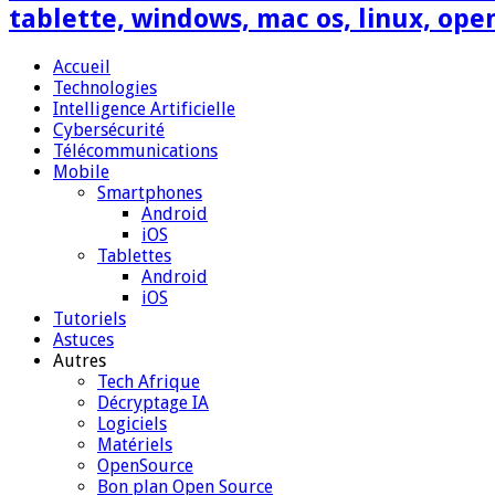
tablette, windows, mac os, linux, ope
Accueil
Technologies
Intelligence Artificielle
Cybersécurité
Télécommunications
Mobile
Smartphones
Android
iOS
Tablettes
Android
iOS
Tutoriels
Astuces
Autres
Tech Afrique
Décryptage IA
Logiciels
Matériels
OpenSource
Bon plan Open Source