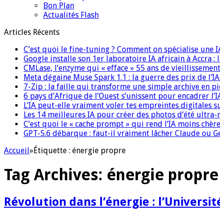
Bon Plan
Actualités Flash
Articles Récents
C’est quoi le fine-tuning ? Comment on spécialise une 
Google installe son 1er laboratoire IA africain à Accra :
CMLase, l’enzyme qui « efface » 55 ans de vieillissement
Meta dégaine Muse Spark 1.1 : la guerre des prix de l’
7-Zip : la faille qui transforme une simple archive en p
6 pays d’Afrique de l’Ouest s’unissent pour encadrer l’I
L’IA peut-elle vraiment voler tes empreintes digitales s
Les 14 meilleures IA pour créer des photos d’été ultra-
C’est quoi le « cache prompt » qui rend l’IA moins chèr
GPT-5.6 débarque : faut-il vraiment lâcher Claude ou G
Accueil
»
Étiquette :
énergie propre
Tag Archives:
énergie propre
Révolution dans l’énergie : l’Universi