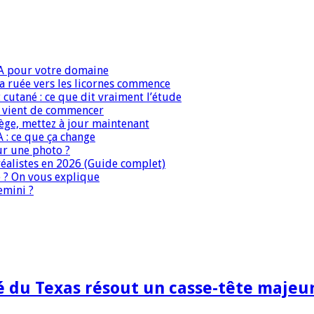
IA pour votre domaine
 la ruée vers les licornes commence
 cutané : ce que dit vraiment l’étude
IA vient de commencer
iège, mettez à jour maintenant
A : ce que ça change
ur une photo ?
réalistes en 2026 (Guide complet)
e ? On vous explique
emini ?
té du Texas résout un casse-tête majeur