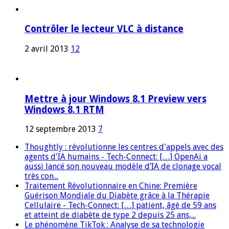
Contrôler le lecteur VLC à distance
2 avril 2013
12
Mettre à jour Windows 8.1 Preview vers
Windows 8.1 RTM
12 septembre 2013
7
Thoughtly : révolutionne les centres d'appels avec des
agents d'IA humains - Tech-Connect: […] OpenAi a
aussi lancé son nouveau modèle d’IA de clonage vocal
très con...
Traitement Révolutionnaire en Chine: Première
Guérison Mondiale du Diabète grâce à la Thérapie
Cellulaire - Tech-Connect: […] patient, âgé de 59 ans
et atteint de diabète de type 2 depuis 25 ans,...
Le phénomène TikTok : Analyse de sa technologie