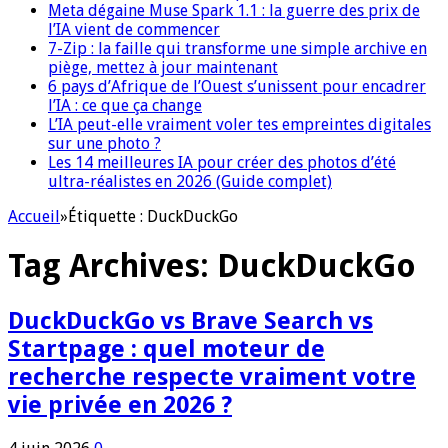
Meta dégaine Muse Spark 1.1 : la guerre des prix de
l’IA vient de commencer
7-Zip : la faille qui transforme une simple archive en
piège, mettez à jour maintenant
6 pays d’Afrique de l’Ouest s’unissent pour encadrer
l’IA : ce que ça change
L’IA peut-elle vraiment voler tes empreintes digitales
sur une photo ?
Les 14 meilleures IA pour créer des photos d’été
ultra-réalistes en 2026 (Guide complet)
Accueil
»
Étiquette :
DuckDuckGo
Tag Archives:
DuckDuckGo
DuckDuckGo vs Brave Search vs
Startpage : quel moteur de
recherche respecte vraiment votre
vie privée en 2026 ?