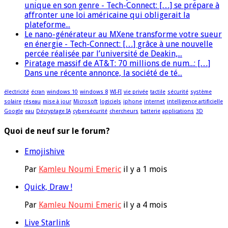
unique en son genre - Tech-Connect: […] se prépare à
affronter une loi américaine qui obligerait la
plateforme...
Le nano-générateur au MXene transforme votre sueur
en énergie - Tech-Connect: […] grâce à une nouvelle
percée réalisée par l’université de Deakin,...
Piratage massif de AT&T: 70 millions de num...: […]
Dans une récente annonce, la société de té...
électricité
écran
windows 10
windows 8
WI-FI
vie privée
tactile
sécurité
système
solaire
réseau
mise à jour
Microsoft
logiciels
iphone
internet
intelligence artificielle
Google
eau
Décryptage IA
cybersécurité
chercheurs
batterie
applications
3D
Quoi de neuf sur le forum?
Emojishive
Par
Kamleu Noumi Emeric
il y a 1 mois
Quick, Draw !
Par
Kamleu Noumi Emeric
il y a 4 mois
Live Starlink