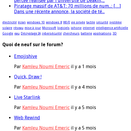
percée réalisée par l’université de Deakin,...
Piratage massif de AT&T: 70 millions de num...: […]
Dans une récente annonce, la société de té...
électricité
écran
windows 10
windows 8
WI-FI
vie privée
tactile
sécurité
système
solaire
réseau
mise à jour
Microsoft
logiciels
iphone
internet
intelligence artificielle
Google
eau
Décryptage IA
cybersécurité
chercheurs
batterie
applications
3D
Quoi de neuf sur le forum?
Emojishive
Par
Kamleu Noumi Emeric
il y a 1 mois
Quick, Draw !
Par
Kamleu Noumi Emeric
il y a 4 mois
Live Starlink
Par
Kamleu Noumi Emeric
il y a 5 mois
Web Rewind
Par
Kamleu Noumi Emeric
il y a 5 mois