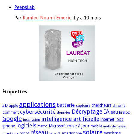
PeepsLab
Par
Kamleu Noumi Emeric
il y a 10 mois
Étiquettes
applications
batterie
3D
chercheurs
apple
capteurs
chrome
cybersécurité
Décryptage IA
eau
Comment
firefox
données
Google
intelligence artificielle
internet
installation
iOS 7
logiciels
mise à jour
iphone
Microsoft
metro
mobile
mots de passe
solaire
réseau
système
robot
smartphone
quantique
sans fil