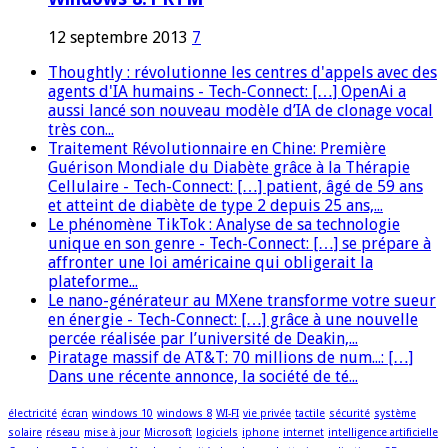
12 septembre 2013
7
Thoughtly : révolutionne les centres d'appels avec des
agents d'IA humains - Tech-Connect: […] OpenAi a
aussi lancé son nouveau modèle d’IA de clonage vocal
très con...
Traitement Révolutionnaire en Chine: Première
Guérison Mondiale du Diabète grâce à la Thérapie
Cellulaire - Tech-Connect: […] patient, âgé de 59 ans
et atteint de diabète de type 2 depuis 25 ans,...
Le phénomène TikTok : Analyse de sa technologie
unique en son genre - Tech-Connect: […] se prépare à
affronter une loi américaine qui obligerait la
plateforme...
Le nano-générateur au MXene transforme votre sueur
en énergie - Tech-Connect: […] grâce à une nouvelle
percée réalisée par l’université de Deakin,...
Piratage massif de AT&T: 70 millions de num...: […]
Dans une récente annonce, la société de té...
électricité
écran
windows 10
windows 8
WI-FI
vie privée
tactile
sécurité
système
solaire
réseau
mise à jour
Microsoft
logiciels
iphone
internet
intelligence artificielle