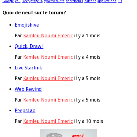
Google
eau
Décryptage IA
cybersécurité
chercheurs
batterie
applications
3D
Quoi de neuf sur le forum?
Emojishive
Par
Kamleu Noumi Emeric
il y a 1 mois
Quick, Draw !
Par
Kamleu Noumi Emeric
il y a 4 mois
Live Starlink
Par
Kamleu Noumi Emeric
il y a 5 mois
Web Rewind
Par
Kamleu Noumi Emeric
il y a 5 mois
PeepsLab
Par
Kamleu Noumi Emeric
il y a 10 mois