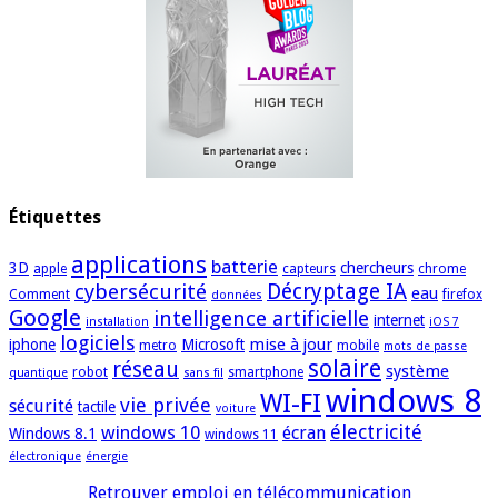
Étiquettes
applications
batterie
3D
chercheurs
apple
capteurs
chrome
cybersécurité
Décryptage IA
eau
Comment
firefox
données
Google
intelligence artificielle
internet
installation
iOS 7
logiciels
mise à jour
iphone
Microsoft
metro
mobile
mots de passe
solaire
réseau
système
robot
smartphone
quantique
sans fil
windows 8
WI-FI
vie privée
sécurité
tactile
voiture
électricité
windows 10
écran
Windows 8.1
windows 11
électronique
énergie
Retrouver emploi en télécommunication