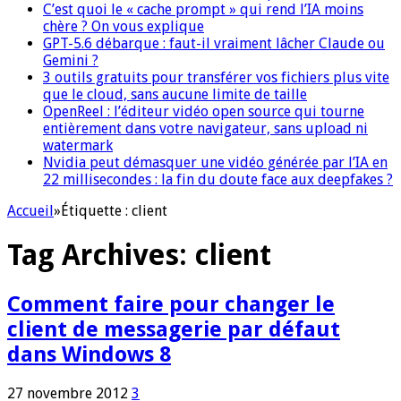
C’est quoi le « cache prompt » qui rend l’IA moins
chère ? On vous explique
GPT-5.6 débarque : faut-il vraiment lâcher Claude ou
Gemini ?
3 outils gratuits pour transférer vos fichiers plus vite
que le cloud, sans aucune limite de taille
OpenReel : l’éditeur vidéo open source qui tourne
entièrement dans votre navigateur, sans upload ni
watermark
Nvidia peut démasquer une vidéo générée par l’IA en
22 millisecondes : la fin du doute face aux deepfakes ?
Accueil
»
Étiquette :
client
Tag Archives:
client
Comment faire pour changer le
client de messagerie par défaut
dans Windows 8
27 novembre 2012
3