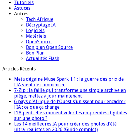
Tutoriels
Astuces
Autres
Tech Afrique
Décryptage IA
Logiciels
Matériels
OpenSource
Bon plan Open Source
Bon Plan
Actualités Flash
Articles Récents
Meta dégaine Muse Spark 1.1 : la guerre des prix de
l’IA vient de commencer
7-Zip : la faille qui transforme une simple archive en
piège, mettez à jour maintenant
6 pays d’Afrique de l’Ouest s’unissent pour encadrer
l’IA : ce que ça change
L’IA peut-elle vraiment voler tes empreintes digitales
sur une photo ?
Les 14 meilleures IA pour créer des photos d’été
ultra-réalistes en 2026 (Guide complet)