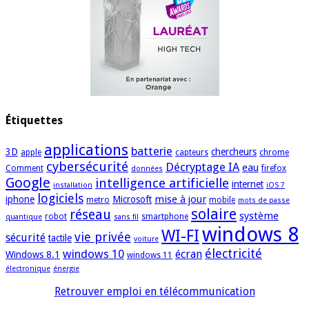
Étiquettes
applications
batterie
3D
chercheurs
apple
capteurs
chrome
cybersécurité
Décryptage IA
eau
Comment
firefox
données
Google
intelligence artificielle
internet
installation
iOS 7
logiciels
mise à jour
iphone
Microsoft
metro
mobile
mots de passe
solaire
réseau
système
robot
smartphone
quantique
sans fil
windows 8
WI-FI
vie privée
sécurité
tactile
voiture
électricité
windows 10
écran
Windows 8.1
windows 11
électronique
énergie
Retrouver emploi en télécommunication