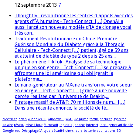
12 septembre 2013
7
Thoughtly : révolutionne les centres d'appels avec des
agents d'IA humains - Tech-Connect: […] OpenAi a
aussi lancé son nouveau modèle d’IA de clonage vocal
très con...
Traitement Révolutionnaire en Chine: Première
Guérison Mondiale du Diabète grâce à la Thérapie
Cellulaire - Tech-Connect: […] patient, âgé de 59 ans
et atteint de diabète de type 2 depuis 25 ans,...
Le phénomène TikTok : Analyse de sa technologie
unique en son genre - Tech-Connect: […] se prépare à
affronter une loi américaine qui obligerait la
plateforme...
Le nano-générateur au MXene transforme votre sueur
en énergie - Tech-Connect: […] grâce à une nouvelle
percée réalisée par l’université de Deakin,...
Piratage massif de AT&T: 70 millions de num...: […]
Dans une récente annonce, la société de té...
électricité
écran
windows 10
windows 8
WI-FI
vie privée
tactile
sécurité
système
solaire
réseau
mise à jour
Microsoft
logiciels
iphone
internet
intelligence artificielle
Google
eau
Décryptage IA
cybersécurité
chercheurs
batterie
applications
3D