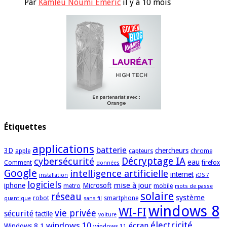
Par
Kamleu Noumi Emeric
il y a 10 mois
Étiquettes
applications
batterie
3D
chercheurs
apple
capteurs
chrome
cybersécurité
Décryptage IA
eau
Comment
firefox
données
Google
intelligence artificielle
internet
installation
iOS 7
logiciels
mise à jour
iphone
Microsoft
metro
mobile
mots de passe
solaire
réseau
système
robot
smartphone
quantique
sans fil
windows 8
WI-FI
vie privée
sécurité
tactile
voiture
électricité
windows 10
écran
Windows 8.1
windows 11