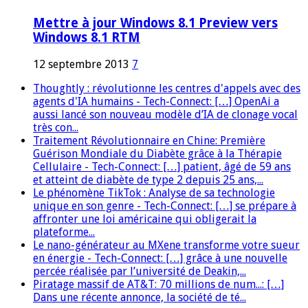
Mettre à jour Windows 8.1 Preview vers
Windows 8.1 RTM
12 septembre 2013
7
Thoughtly : révolutionne les centres d'appels avec des
agents d'IA humains - Tech-Connect: […] OpenAi a
aussi lancé son nouveau modèle d’IA de clonage vocal
très con...
Traitement Révolutionnaire en Chine: Première
Guérison Mondiale du Diabète grâce à la Thérapie
Cellulaire - Tech-Connect: […] patient, âgé de 59 ans
et atteint de diabète de type 2 depuis 25 ans,...
Le phénomène TikTok : Analyse de sa technologie
unique en son genre - Tech-Connect: […] se prépare à
affronter une loi américaine qui obligerait la
plateforme...
Le nano-générateur au MXene transforme votre sueur
en énergie - Tech-Connect: […] grâce à une nouvelle
percée réalisée par l’université de Deakin,...
Piratage massif de AT&T: 70 millions de num...: […]
Dans une récente annonce, la société de té...