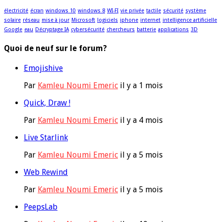
électricité
écran
windows 10
windows 8
WI-FI
vie privée
tactile
sécurité
système
solaire
réseau
mise à jour
Microsoft
logiciels
iphone
internet
intelligence artificielle
Google
eau
Décryptage IA
cybersécurité
chercheurs
batterie
applications
3D
Quoi de neuf sur le forum?
Emojishive
Par
Kamleu Noumi Emeric
il y a 1 mois
Quick, Draw !
Par
Kamleu Noumi Emeric
il y a 4 mois
Live Starlink
Par
Kamleu Noumi Emeric
il y a 5 mois
Web Rewind
Par
Kamleu Noumi Emeric
il y a 5 mois
PeepsLab