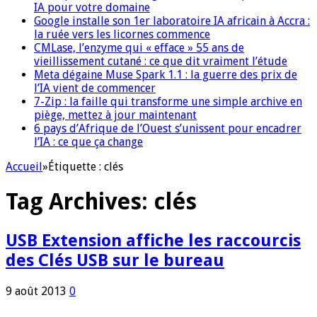
IA pour votre domaine
Google installe son 1er laboratoire IA africain à Accra :
la ruée vers les licornes commence
CMLase, l’enzyme qui « efface » 55 ans de
vieillissement cutané : ce que dit vraiment l’étude
Meta dégaine Muse Spark 1.1 : la guerre des prix de
l’IA vient de commencer
7-Zip : la faille qui transforme une simple archive en
piège, mettez à jour maintenant
6 pays d’Afrique de l’Ouest s’unissent pour encadrer
l’IA : ce que ça change
Accueil
»
Étiquette :
clés
Tag Archives:
clés
USB Extension affiche les raccourcis
des Clés USB sur le bureau
9 août 2013
0