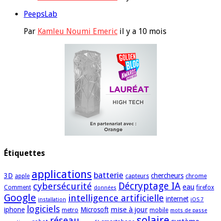
PeepsLab
Par
Kamleu Noumi Emeric
il y a 10 mois
Étiquettes
applications
batterie
3D
chercheurs
apple
capteurs
chrome
cybersécurité
Décryptage IA
eau
Comment
firefox
données
Google
intelligence artificielle
internet
installation
iOS 7
logiciels
mise à jour
iphone
Microsoft
metro
mobile
mots de passe
solaire
réseau