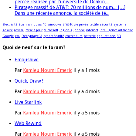
percée réalisée par l’université de Deakin,...
Piratage massif de AT&T: 70 millions de num...: […]
Dans une récente annonce, la société de té...
électricité
écran
windows 10
windows 8
WI-FI
vie privée
tactile
sécurité
système
solaire
réseau
mise à jour
Microsoft
logiciels
iphone
internet
intelligence artificielle
Google
eau
Décryptage IA
cybersécurité
chercheurs
batterie
applications
3D
Quoi de neuf sur le forum?
Emojishive
Par
Kamleu Noumi Emeric
il y a 1 mois
Quick, Draw !
Par
Kamleu Noumi Emeric
il y a 4 mois
Live Starlink
Par
Kamleu Noumi Emeric
il y a 5 mois
Web Rewind
Par
Kamleu Noumi Emeric
il y a 5 mois