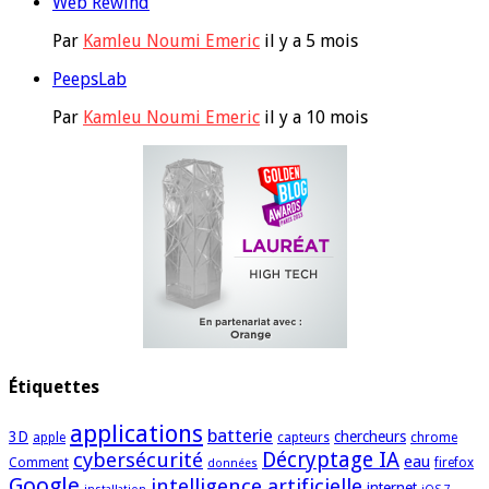
Web Rewind
Par
Kamleu Noumi Emeric
il y a 5 mois
PeepsLab
Par
Kamleu Noumi Emeric
il y a 10 mois
Étiquettes
applications
batterie
3D
chercheurs
apple
capteurs
chrome
cybersécurité
Décryptage IA
eau
Comment
firefox
données
Google
intelligence artificielle
internet