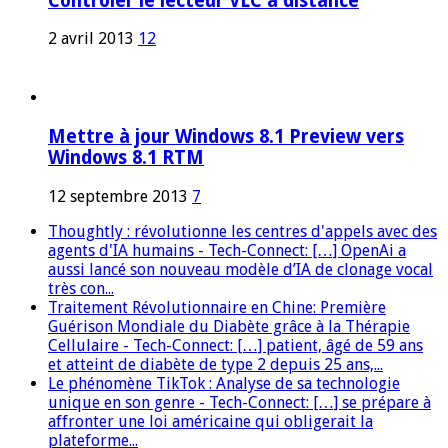
Contrôler le lecteur VLC à distance
2 avril 2013
12
Mettre à jour Windows 8.1 Preview vers
Windows 8.1 RTM
12 septembre 2013
7
Thoughtly : révolutionne les centres d'appels avec des
agents d'IA humains - Tech-Connect: […] OpenAi a
aussi lancé son nouveau modèle d’IA de clonage vocal
très con...
Traitement Révolutionnaire en Chine: Première
Guérison Mondiale du Diabète grâce à la Thérapie
Cellulaire - Tech-Connect: […] patient, âgé de 59 ans
et atteint de diabète de type 2 depuis 25 ans,...
Le phénomène TikTok : Analyse de sa technologie
unique en son genre - Tech-Connect: […] se prépare à
affronter une loi américaine qui obligerait la
plateforme...