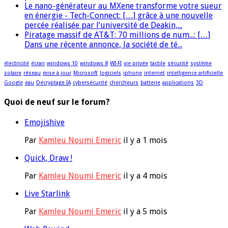
Le nano-générateur au MXene transforme votre sueur
en énergie - Tech-Connect: […] grâce à une nouvelle
percée réalisée par l’université de Deakin,...
Piratage massif de AT&T: 70 millions de num...: […]
Dans une récente annonce, la société de té...
électricité
écran
windows 10
windows 8
WI-FI
vie privée
tactile
sécurité
système
solaire
réseau
mise à jour
Microsoft
logiciels
iphone
internet
intelligence artificielle
Google
eau
Décryptage IA
cybersécurité
chercheurs
batterie
applications
3D
Quoi de neuf sur le forum?
Emojishive
Par
Kamleu Noumi Emeric
il y a 1 mois
Quick, Draw !
Par
Kamleu Noumi Emeric
il y a 4 mois
Live Starlink
Par
Kamleu Noumi Emeric
il y a 5 mois