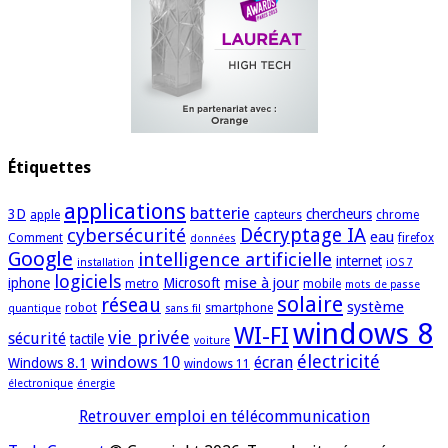
Étiquettes
applications
batterie
3D
chercheurs
apple
capteurs
chrome
cybersécurité
Décryptage IA
eau
Comment
firefox
données
Google
intelligence artificielle
internet
installation
iOS 7
logiciels
mise à jour
iphone
Microsoft
metro
mobile
mots de passe
solaire
réseau
système
robot
smartphone
quantique
sans fil
windows 8
WI-FI
vie privée
sécurité
tactile
voiture
électricité
windows 10
écran
Windows 8.1
windows 11
électronique
énergie
Retrouver emploi en télécommunication