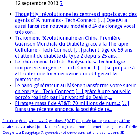
12 septembre 2013
7
Thoughtly : révolutionne les centres d'appels avec des
agents d'IA humains - Tech-Connect: […] OpenAi a
aussi lancé son nouveau modèle d’IA de clonage vocal
très con...
Traitement Révolutionnaire en Chine: Première
Guérison Mondiale du Diabète grâce à la Thérapie
Cellulaire - Tech-Connect: […] patient, âgé de 59 ans
et atteint de diabète de type 2 depuis 25 ans,...
Le phénomène TikTok : Analyse de sa technologie
unique en son genre - Tech-Connect: […] se prépare à
affronter une loi américaine qui obligerait la
plateforme...
Le nano-générateur au MXene transforme votre sueur
en énergie - Tech-Connect: […] grâce à une nouvelle
percée réalisée par l’université de Deakin,...
Piratage massif de AT&T: 70 millions de num...: […]
Dans une récente annonce, la société de té...
électricité
écran
windows 10
windows 8
WI-FI
vie privée
tactile
sécurité
système
solaire
réseau
mise à jour
Microsoft
logiciels
iphone
internet
intelligence artificielle
Google
eau
Décryptage IA
cybersécurité
chercheurs
batterie
applications
3D