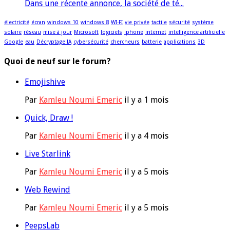
Dans une récente annonce, la société de té...
électricité
écran
windows 10
windows 8
WI-FI
vie privée
tactile
sécurité
système
solaire
réseau
mise à jour
Microsoft
logiciels
iphone
internet
intelligence artificielle
Google
eau
Décryptage IA
cybersécurité
chercheurs
batterie
applications
3D
Quoi de neuf sur le forum?
Emojishive
Par
Kamleu Noumi Emeric
il y a 1 mois
Quick, Draw !
Par
Kamleu Noumi Emeric
il y a 4 mois
Live Starlink
Par
Kamleu Noumi Emeric
il y a 5 mois
Web Rewind
Par
Kamleu Noumi Emeric
il y a 5 mois
PeepsLab