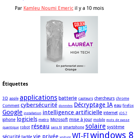
Par
Kamleu Noumi Emeric
il y a 10 mois
Étiquettes
applications
batterie
3D
chercheurs
apple
capteurs
chrome
cybersécurité
Décryptage IA
eau
Comment
firefox
données
Google
intelligence artificielle
internet
installation
iOS 7
logiciels
mise à jour
iphone
Microsoft
metro
mobile
mots de passe
solaire
réseau
système
robot
smartphone
quantique
sans fil
windows 8
WI-FI
vie privée
sécurité
tactile
voiture