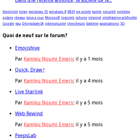
Dans une récente annonce, la société de té...
électricité
écran
windows 10
windows 8
WI-FI
vie privée
tactile
sécurité
système
solaire
réseau
mise à jour
Microsoft
logiciels
iphone
internet
intelligence artificielle
Google
eau
Décryptage IA
cybersécurité
chercheurs
batterie
applications
3D
Quoi de neuf sur le forum?
Emojishive
Par
Kamleu Noumi Emeric
il y a 1 mois
Quick, Draw !
Par
Kamleu Noumi Emeric
il y a 4 mois
Live Starlink
Par
Kamleu Noumi Emeric
il y a 5 mois
Web Rewind
Par
Kamleu Noumi Emeric
il y a 5 mois
PeepsLab