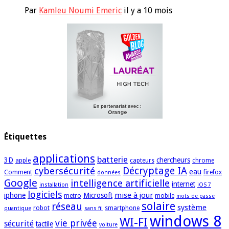
Par
Kamleu Noumi Emeric
il y a 10 mois
Étiquettes
applications
batterie
3D
chercheurs
apple
capteurs
chrome
cybersécurité
Décryptage IA
eau
Comment
firefox
données
Google
intelligence artificielle
internet
installation
iOS 7
logiciels
mise à jour
iphone
Microsoft
metro
mobile
mots de passe
solaire
réseau
système
robot
smartphone
quantique
sans fil
windows 8
WI-FI
vie privée
sécurité
tactile
voiture