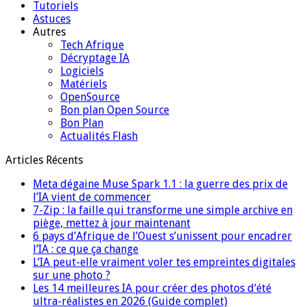
Tutoriels
Astuces
Autres
Tech Afrique
Décryptage IA
Logiciels
Matériels
OpenSource
Bon plan Open Source
Bon Plan
Actualités Flash
Articles Récents
Meta dégaine Muse Spark 1.1 : la guerre des prix de
l’IA vient de commencer
7-Zip : la faille qui transforme une simple archive en
piège, mettez à jour maintenant
6 pays d’Afrique de l’Ouest s’unissent pour encadrer
l’IA : ce que ça change
L’IA peut-elle vraiment voler tes empreintes digitales
sur une photo ?
Les 14 meilleures IA pour créer des photos d’été
ultra-réalistes en 2026 (Guide complet)