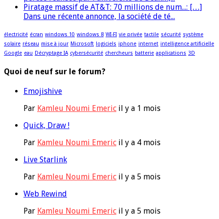
Piratage massif de AT&T: 70 millions de num...: […]
Dans une récente annonce, la société de té...
électricité
écran
windows 10
windows 8
WI-FI
vie privée
tactile
sécurité
système
solaire
réseau
mise à jour
Microsoft
logiciels
iphone
internet
intelligence artificielle
Google
eau
Décryptage IA
cybersécurité
chercheurs
batterie
applications
3D
Quoi de neuf sur le forum?
Emojishive
Par
Kamleu Noumi Emeric
il y a 1 mois
Quick, Draw !
Par
Kamleu Noumi Emeric
il y a 4 mois
Live Starlink
Par
Kamleu Noumi Emeric
il y a 5 mois
Web Rewind
Par
Kamleu Noumi Emeric
il y a 5 mois