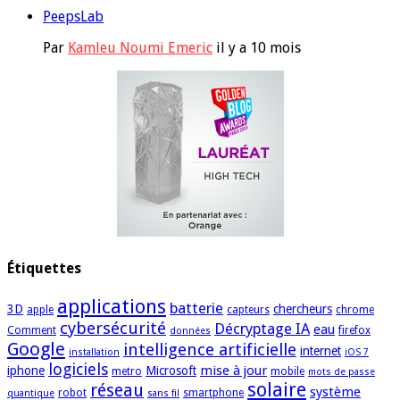
PeepsLab
Par
Kamleu Noumi Emeric
il y a 10 mois
Étiquettes
applications
batterie
3D
chercheurs
apple
capteurs
chrome
cybersécurité
Décryptage IA
eau
Comment
firefox
données
Google
intelligence artificielle
internet
installation
iOS 7
logiciels
mise à jour
iphone
Microsoft
metro
mobile
mots de passe
solaire
réseau
système
robot
smartphone
quantique
sans fil