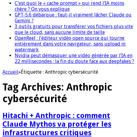
C’est quoi le « cache prompt » qui rend l’IA moins
chère ? On vous explique
GPT-5.6 débarque : faut-il vraiment lâcher Claude ou
Gemini ?
3 outils gratuits pour transférer vos fichiers plus vite
que le cloud, sans aucune limite de taille
OpenReel : l’éditeur vidéo open source qui tourne
entièrement dans votre navigateur, sans upload ni
watermark
Nvidia peut démasquer une vidéo générée par l’IA en
22 millisecondes : la fin du doute face aux deepfakes ?
Accueil
»
Étiquette :
Anthropic cybersécurité
Tag Archives:
Anthropic
cybersécurité
Hitachi + Anthropic : comment
Claude Mythos va protéger les
infrastructures critiques