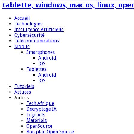
tablette, windows, mac os, linux, ope
Accueil
Technologies
Intelligence Artificielle
Cybersécurité
Télécommunications
Mobile
Smartphones
Android
iOS
Tablettes
Android
iOS
Tutoriels
Astuces
Autres
Tech Afrique
Décryptage IA
Logiciels
Matériels
OpenSource
Bon plan Open Source