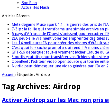
Bon Plan
Actualités Flash
Articles Récents
Meta dégaine Muse Spark 1.1 : la guerre des prix de l’
7-Zip : la faille qui transforme une simple archive en p
6 pays d’Afrique de l’Ouest s’unissent pour encadrer l’I
L’IA peut-elle vraiment voler tes empreintes digitales s
Les 14 meilleures IA pour créer des photos d’été ultra-
C’est quoi le « cache prompt » qui rend l’IA moins chèr
GPT-5.6 débarque : faut-il vraiment lâcher Claude ou G
3 outils gratuits pour transférer vos fichiers plus vite 
OpenReel : l’éditeur vidéo open source qui tourne ent
Nvidia peut démasquer une vidéo générée par l’IA en 22
Accueil
»
Étiquette :
Airdrop
Tag Archives:
Airdrop
Activer Airdrop sur les Mac non pris 