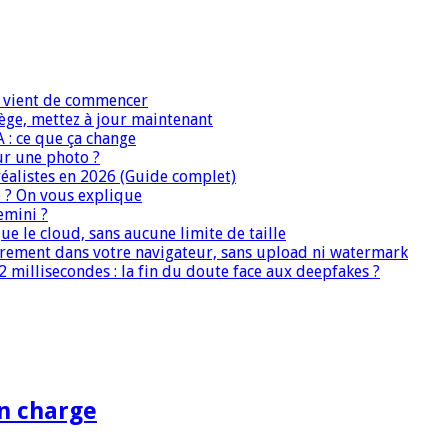
IA vient de commencer
iège, mettez à jour maintenant
A : ce que ça change
ur une photo ?
réalistes en 2026 (Guide complet)
e ? On vous explique
emini ?
que le cloud, sans aucune limite de taille
ièrement dans votre navigateur, sans upload ni watermark
 millisecondes : la fin du doute face aux deepfakes ?
en charge