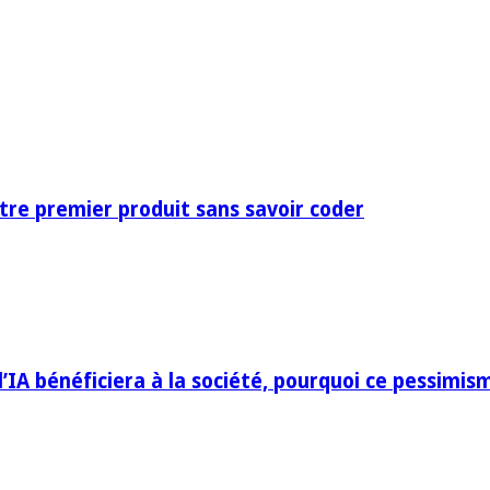
otre premier produit sans savoir coder
IA bénéficiera à la société, pourquoi ce pessimis