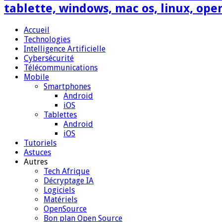
tablette, windows, mac os, linux, ope
Accueil
Technologies
Intelligence Artificielle
Cybersécurité
Télécommunications
Mobile
Smartphones
Android
iOS
Tablettes
Android
iOS
Tutoriels
Astuces
Autres
Tech Afrique
Décryptage IA
Logiciels
Matériels
OpenSource
Bon plan Open Source