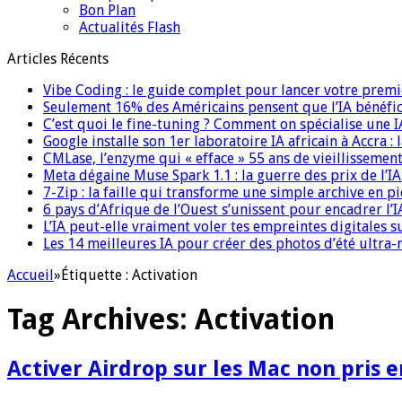
Bon Plan
Actualités Flash
Articles Récents
Vibe Coding : le guide complet pour lancer votre premi
Seulement 16% des Américains pensent que l’IA bénéfici
C’est quoi le fine-tuning ? Comment on spécialise une 
Google installe son 1er laboratoire IA africain à Accra :
CMLase, l’enzyme qui « efface » 55 ans de vieillissement
Meta dégaine Muse Spark 1.1 : la guerre des prix de l’
7-Zip : la faille qui transforme une simple archive en p
6 pays d’Afrique de l’Ouest s’unissent pour encadrer l’I
L’IA peut-elle vraiment voler tes empreintes digitales s
Les 14 meilleures IA pour créer des photos d’été ultra-
Accueil
»
Étiquette :
Activation
Tag Archives:
Activation
Activer Airdrop sur les Mac non pris 