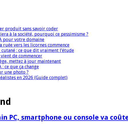
er produit sans savoir coder
era à la société, pourquoi ce pessimisme ?
IA pour votre domaine
 la ruée vers les licornes commence
 cutané : ce que dit vraiment l’étude
IA vient de commencer
iège, mettez à jour maintenant
A : ce que ça change
ur une photo ?
réalistes en 2026 (Guide complet)
and
n PC, smartphone ou console va coûter