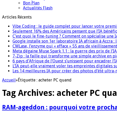
Bon Plan
Actualités Flash
Articles Récents
Vibe Coding : le guide complet pour lancer votre premi
Seulement 16% des Américains pensent que l’IA bénéfici
C’est quoi le fine-tuning ? Comment on spécialise une 
Google installe son 1er laboratoire IA africain à Accra :
CMLase, l’enzyme qui « efface » 55 ans de vieillissement
Meta dégaine Muse Spark 1.1 : la guerre des prix de l’
7-Zip : la faille qui transforme une simple archive en p
6 pays d’Afrique de l’Ouest s’unissent pour encadrer l’I
L’IA peut-elle vraiment voler tes empreintes digitales s
Les 14 meilleures IA pour créer des photos d’été ultra-
Accueil
»
Étiquette :
acheter PC quand
Tag Archives:
acheter PC qu
RAM-ageddon : pourquoi votre prochai