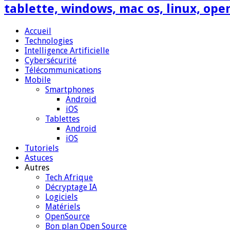
tablette, windows, mac os, linux, ope
Accueil
Technologies
Intelligence Artificielle
Cybersécurité
Télécommunications
Mobile
Smartphones
Android
iOS
Tablettes
Android
iOS
Tutoriels
Astuces
Autres
Tech Afrique
Décryptage IA
Logiciels
Matériels
OpenSource
Bon plan Open Source