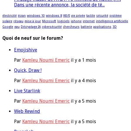
Dans une récente annonce, la société de té...
électricité
écran
windows 10
windows 8
WI-FI
vie privée
tactile
sécurité
système
solaire
réseau
mise à jour
Microsoft
logiciels
iphone
internet
intelligence artificielle
Google
eau
Décryptage IA
cybersécurité
chercheurs
batterie
applications
3D
Quoi de neuf sur le forum?
Emojishive
Par
Kamleu Noumi Emeric
il y a 1 mois
Quick, Draw !
Par
Kamleu Noumi Emeric
il y a 4 mois
Live Starlink
Par
Kamleu Noumi Emeric
il y a 5 mois
Web Rewind
Par
Kamleu Noumi Emeric
il y a 5 mois