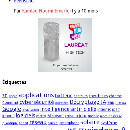
PeepsLab
Par
Kamleu Noumi Emeric
il y a 10 mois
Étiquettes
applications
batterie
3D
chercheurs
apple
capteurs
chrome
cybersécurité
Décryptage IA
eau
Comment
firefox
données
Google
intelligence artificielle
internet
installation
iOS 7
logiciels
mise à jour
iphone
Microsoft
metro
mobile
mots de passe
solaire
réseau
système
robot
smartphone
quantique
sans fil