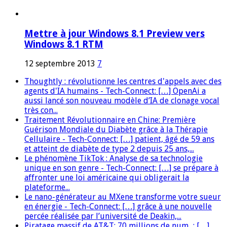
Mettre à jour Windows 8.1 Preview vers
Windows 8.1 RTM
12 septembre 2013
7
Thoughtly : révolutionne les centres d'appels avec des
agents d'IA humains - Tech-Connect: […] OpenAi a
aussi lancé son nouveau modèle d’IA de clonage vocal
très con...
Traitement Révolutionnaire en Chine: Première
Guérison Mondiale du Diabète grâce à la Thérapie
Cellulaire - Tech-Connect: […] patient, âgé de 59 ans
et atteint de diabète de type 2 depuis 25 ans,...
Le phénomène TikTok : Analyse de sa technologie
unique en son genre - Tech-Connect: […] se prépare à
affronter une loi américaine qui obligerait la
plateforme...
Le nano-générateur au MXene transforme votre sueur
en énergie - Tech-Connect: […] grâce à une nouvelle
percée réalisée par l’université de Deakin,...
Piratage massif de AT&T: 70 millions de num...: […]