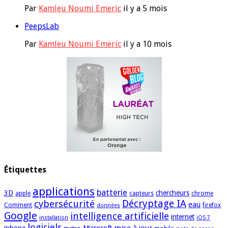
Par
Kamleu Noumi Emeric
il y a 5 mois
PeepsLab
Par
Kamleu Noumi Emeric
il y a 10 mois
Étiquettes
applications
batterie
3D
chercheurs
apple
capteurs
chrome
cybersécurité
Décryptage IA
eau
Comment
firefox
données
Google
intelligence artificielle
internet
installation
iOS 7
logiciels
mise à jour
iphone
Microsoft