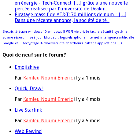
en énergie - Tech-Connect: […] grâce à une nouvelle
percée réalisée par l’université de Deakin,...
Piratage massif de AT&T: 70 millions de num...: […]
Dans une récente annonce, la société de té...
électricité
écran
windows 10
windows 8
WI-FI
vie privée
tactile
sécurité
système
solaire
réseau
mise à jour
Microsoft
logiciels
iphone
internet
intelligence artificielle
Google
eau
Décryptage IA
cybersécurité
chercheurs
batterie
applications
3D
Quoi de neuf sur le forum?
Emojishive
Par
Kamleu Noumi Emeric
il y a 1 mois
Quick, Draw !
Par
Kamleu Noumi Emeric
il y a 4 mois
Live Starlink
Par
Kamleu Noumi Emeric
il y a 5 mois
Web Rewind