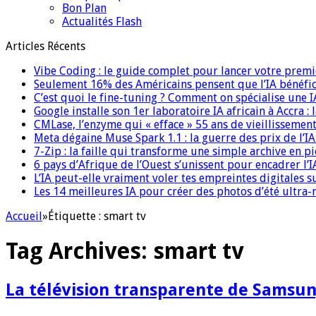
Bon Plan
Actualités Flash
Articles Récents
Vibe Coding : le guide complet pour lancer votre premi
Seulement 16% des Américains pensent que l’IA bénéfici
C’est quoi le fine-tuning ? Comment on spécialise une 
Google installe son 1er laboratoire IA africain à Accra :
CMLase, l’enzyme qui « efface » 55 ans de vieillissement
Meta dégaine Muse Spark 1.1 : la guerre des prix de l’
7-Zip : la faille qui transforme une simple archive en p
6 pays d’Afrique de l’Ouest s’unissent pour encadrer l’I
L’IA peut-elle vraiment voler tes empreintes digitales s
Les 14 meilleures IA pour créer des photos d’été ultra-
Accueil
»
Étiquette :
smart tv
Tag Archives:
smart tv
La télévision transparente de Samsu