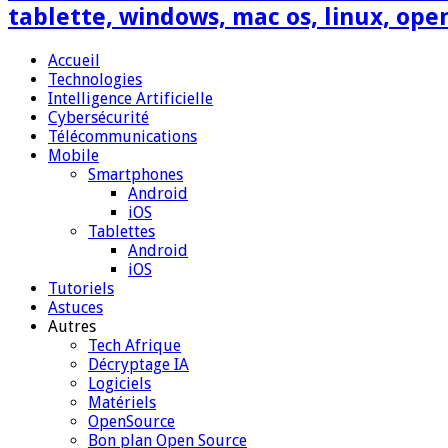
tablette, windows, mac os, linux, ope
Accueil
Technologies
Intelligence Artificielle
Cybersécurité
Télécommunications
Mobile
Smartphones
Android
iOS
Tablettes
Android
iOS
Tutoriels
Astuces
Autres
Tech Afrique
Décryptage IA
Logiciels
Matériels
OpenSource
Bon plan Open Source