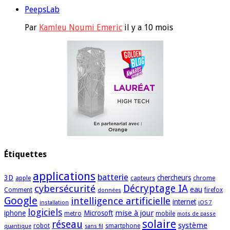
PeepsLab
Par
Kamleu Noumi Emeric
il y a 10 mois
Étiquettes
applications
batterie
3D
chercheurs
apple
capteurs
chrome
cybersécurité
Décryptage IA
eau
Comment
firefox
données
Google
intelligence artificielle
internet
installation
iOS 7
logiciels
mise à jour
iphone
Microsoft
metro
mobile
mots de passe
solaire
réseau
système
robot
smartphone
quantique
sans fil