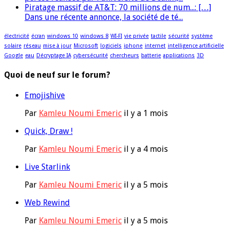
Piratage massif de AT&T: 70 millions de num...: […]
Dans une récente annonce, la société de té...
électricité
écran
windows 10
windows 8
WI-FI
vie privée
tactile
sécurité
système
solaire
réseau
mise à jour
Microsoft
logiciels
iphone
internet
intelligence artificielle
Google
eau
Décryptage IA
cybersécurité
chercheurs
batterie
applications
3D
Quoi de neuf sur le forum?
Emojishive
Par
Kamleu Noumi Emeric
il y a 1 mois
Quick, Draw !
Par
Kamleu Noumi Emeric
il y a 4 mois
Live Starlink
Par
Kamleu Noumi Emeric
il y a 5 mois
Web Rewind
Par
Kamleu Noumi Emeric
il y a 5 mois