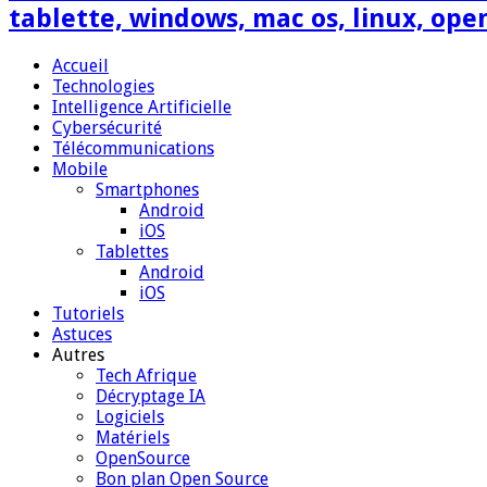
tablette, windows, mac os, linux, ope
Accueil
Technologies
Intelligence Artificielle
Cybersécurité
Télécommunications
Mobile
Smartphones
Android
iOS
Tablettes
Android
iOS
Tutoriels
Astuces
Autres
Tech Afrique
Décryptage IA
Logiciels
Matériels
OpenSource
Bon plan Open Source